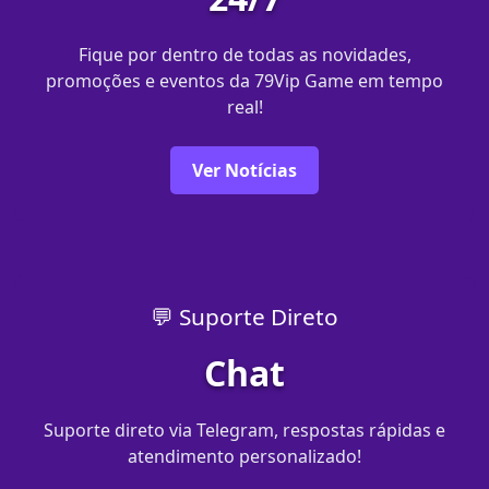
Fique por dentro de todas as novidades,
promoções e eventos da 79Vip Game em tempo
real!
Ver Notícias
💬 Suporte Direto
Chat
Suporte direto via Telegram, respostas rápidas e
atendimento personalizado!