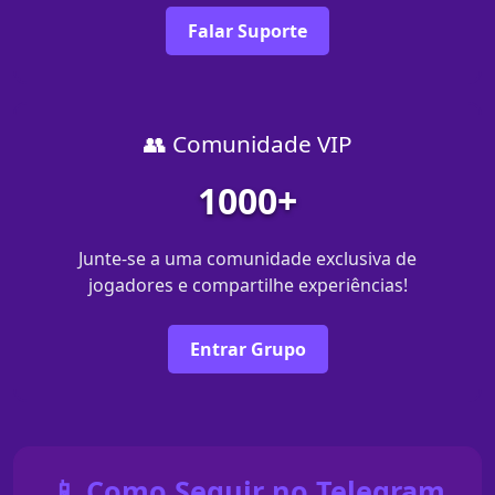
Falar Suporte
👥 Comunidade VIP
1000+
Junte-se a uma comunidade exclusiva de
jogadores e compartilhe experiências!
Entrar Grupo
📱 Como Seguir no Telegram