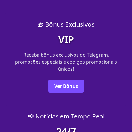
🎁 Bônus Exclusivos
VIP
Receba bônus exclusivos do Telegram,
promoções especiais e códigos promocionais
únicos!
Ver Bônus
📢 Notícias em Tempo Real
24/7