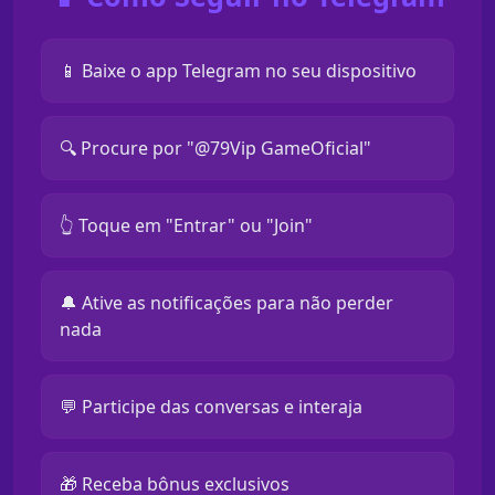
📱 Baixe o app Telegram no seu dispositivo
🔍 Procure por "@79Vip GameOficial"
👆 Toque em "Entrar" ou "Join"
🔔 Ative as notificações para não perder
nada
💬 Participe das conversas e interaja
🎁 Receba bônus exclusivos