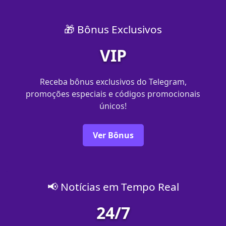
🎁 Bônus Exclusivos
VIP
Receba bônus exclusivos do Telegram,
promoções especiais e códigos promocionais
únicos!
Ver Bônus
📢 Notícias em Tempo Real
24/7