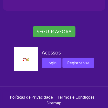
SEGUIR AGORA
Acessos
Login
Registrar-se
Políticas de Privacidade
Termos e Condições
Sitemap