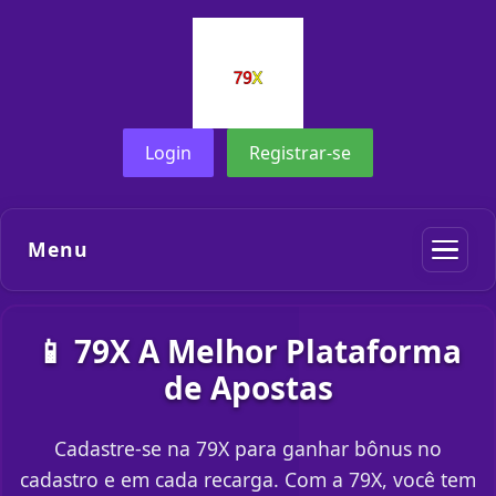
Login
Registrar-se
Menu
📱 79X A Melhor Plataforma
de Apostas
Cadastre-se na 79X para ganhar bônus no
cadastro e em cada recarga. Com a 79X, você tem