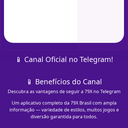
📱 Canal Oficial no Telegram!
📱 Benefícios do Canal
Descubra as vantagens de seguir a 79X no Telegram
Um aplicativo completo da 79X Brasil com ampla
informação — variedade de estilos, muitos jogos e
diversão garantida para todos.