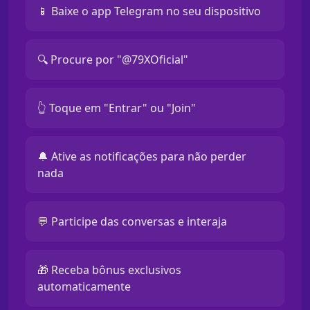
📱 Baixe o app Telegram no seu dispositivo
🔍 Procure por "@79XOficial"
👆 Toque em "Entrar" ou "Join"
🔔 Ative as notificações para não perder
nada
💬 Participe das conversas e interaja
🎁 Receba bônus exclusivos
automaticamente