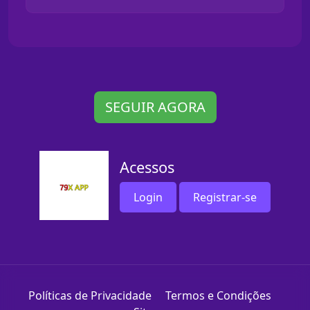
SEGUIR AGORA
Acessos
Login
Registrar-se
Políticas de Privacidade
Termos e Condições