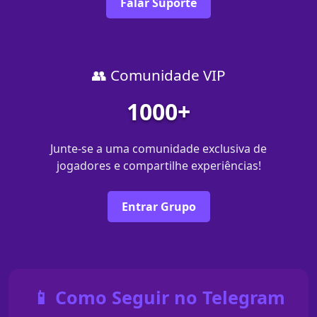
Falar Suporte
👥 Comunidade VIP
1000+
Junte-se a uma comunidade exclusiva de
jogadores e compartilhe experiências!
Entrar Grupo
📱 Como Seguir no Telegram