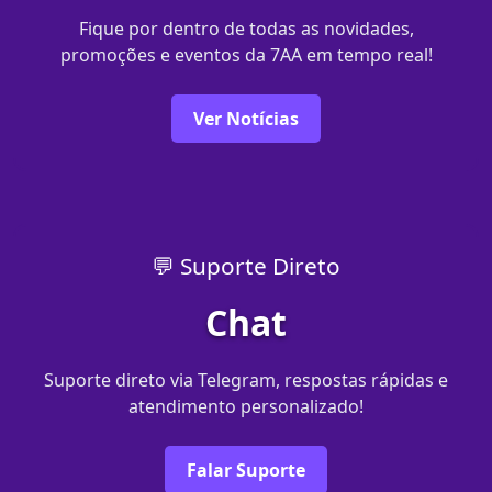
Fique por dentro de todas as novidades,
promoções e eventos da 7AA em tempo real!
Ver Notícias
💬 Suporte Direto
Chat
Suporte direto via Telegram, respostas rápidas e
atendimento personalizado!
Falar Suporte