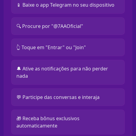
📱 Baixe o app Telegram no seu dispositivo
🔍 Procure por "@7AAOficial"
👆 Toque em "Entrar" ou "Join"
🔔 Ative as notificações para não perder
nada
💬 Participe das conversas e interaja
🎁 Receba bônus exclusivos
automaticamente