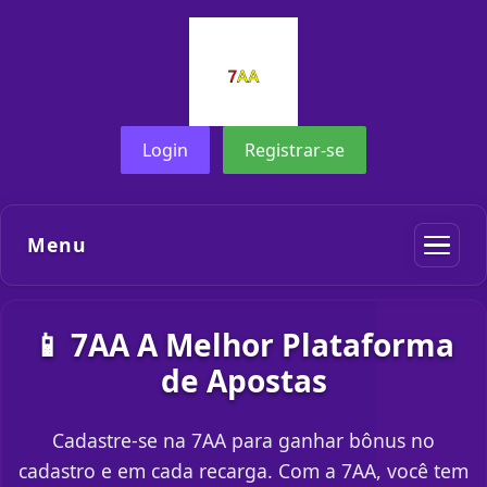
Login
Registrar-se
Menu
📱 7AA A Melhor Plataforma
de Apostas
Cadastre-se na 7AA para ganhar bônus no
cadastro e em cada recarga. Com a 7AA, você tem