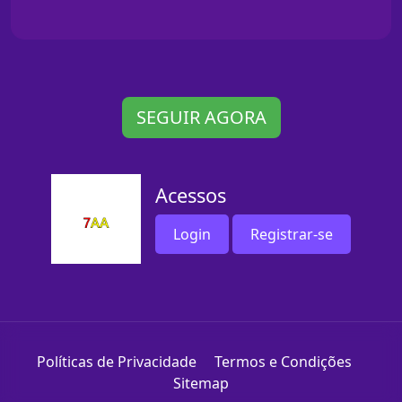
SEGUIR AGORA
Acessos
Login
Registrar-se
Políticas de Privacidade
Termos e Condições
Sitemap