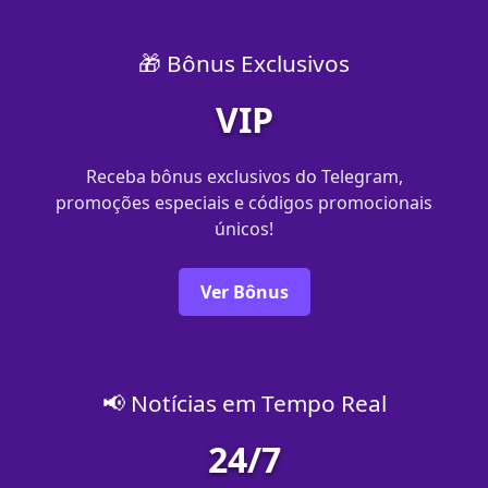
🎁 Bônus Exclusivos
VIP
Receba bônus exclusivos do Telegram,
promoções especiais e códigos promocionais
únicos!
Ver Bônus
📢 Notícias em Tempo Real
24/7