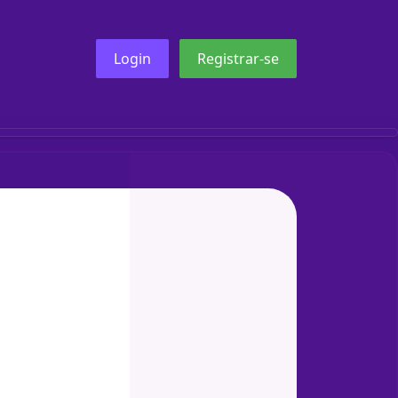
Login
Registrar-se