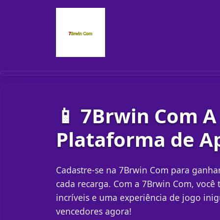
📱 7Brwin Com A
Plataforma de A
Cadastre-se na 7Brwin Com para ganha
cada recarga. Com a 7Brwin Com, você
incríveis e uma experiência de jogo inig
vencedores agora!