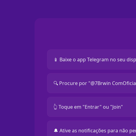
📱 Baixe o app Telegram no seu disp
🔍 Procure por "@7Brwin ComOficia
👆 Toque em "Entrar" ou "Join"
🔔 Ative as notificações para não p