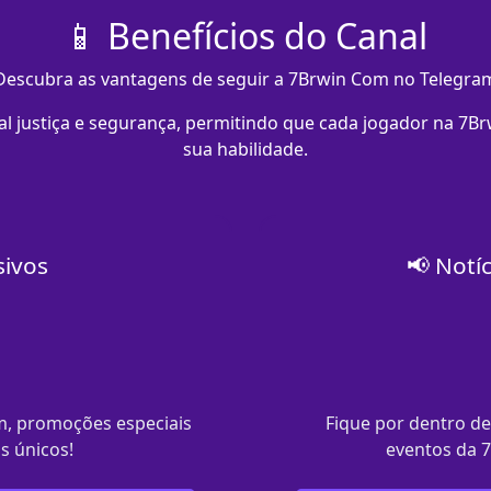
📱 Benefícios do Canal
Descubra as vantagens de seguir a 7Brwin Com no Telegra
tal justiça e segurança, permitindo que cada jogador na 7
sua habilidade.
sivos
📢 Notí
m, promoções especiais
Fique por dentro d
s únicos!
eventos da 