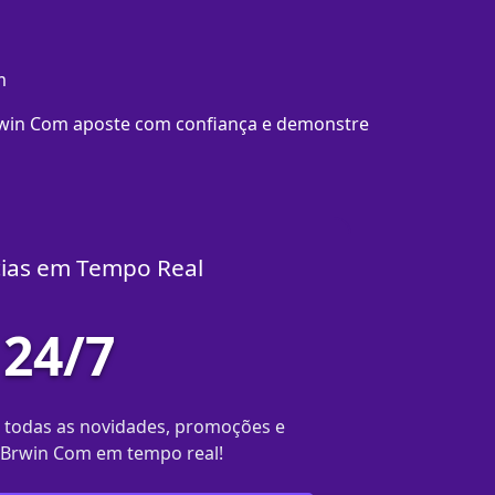
m
Brwin Com aposte com confiança e demonstre
cias em Tempo Real
24/7
e todas as novidades, promoções e
7Brwin Com em tempo real!