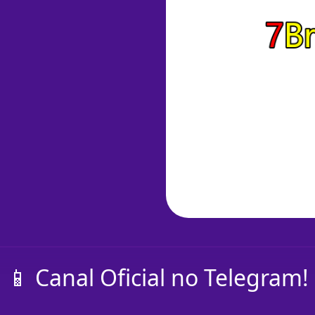
📱 Canal Oficial no Telegram!