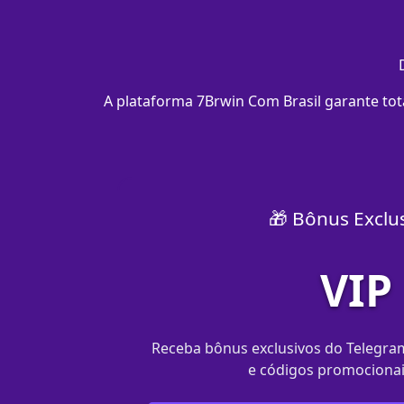
A plataforma 7Brwin Com Brasil garante to
🎁 Bônus Exclu
VIP
Receba bônus exclusivos do Telegra
e códigos promocionai