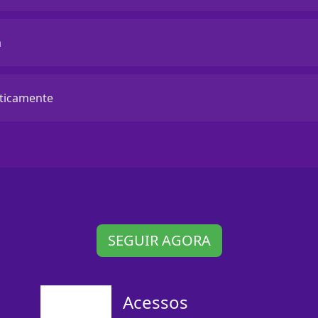
a
aticamente
SEGUIR AGORA
Acessos