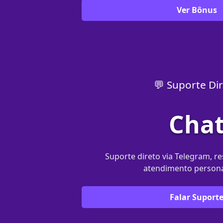
Ver Bônus
💬 Suporte Di
Cha
Suporte direto via Telegram, r
atendimento persona
Falar Suport