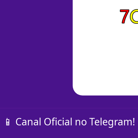
📱 Canal Oficial no Telegram!