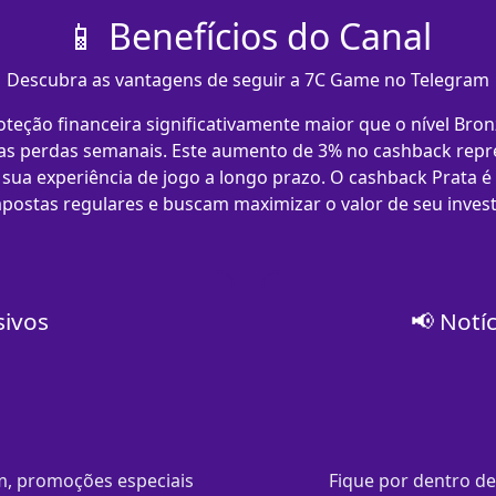
📱 Benefícios do Canal
Descubra as vantagens de seguir a 7C Game no Telegram
teção financeira significativamente maior que o nível Bro
s perdas semanais. Este aumento de 3% no cashback repres
 sua experiência de jogo a longo prazo. O cashback Prata 
postas regulares e buscam maximizar o valor de seu inves
sivos
📢 Notí
m, promoções especiais
Fique por dentro d