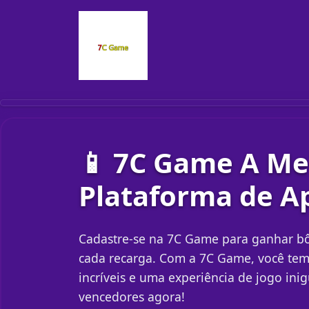
📱 7C Game A Me
Plataforma de A
Cadastre-se na 7C Game para ganhar b
cada recarga. Com a 7C Game, você te
incríveis e uma experiência de jogo inig
vencedores agora!