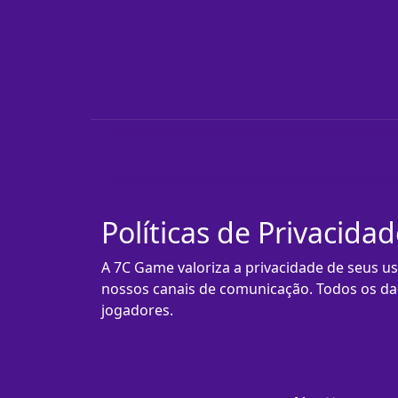
Políticas de Privacida
A 7C Game valoriza a privacidade de seus 
nossos canais de comunicação. Todos os dad
jogadores.