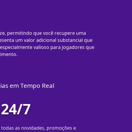
nze, permitindo que você recupere uma
enta um valor adicional substancial que
é especialmente valioso para jogadores que
timento.
cias em Tempo Real
24/7
e todas as novidades, promoções e