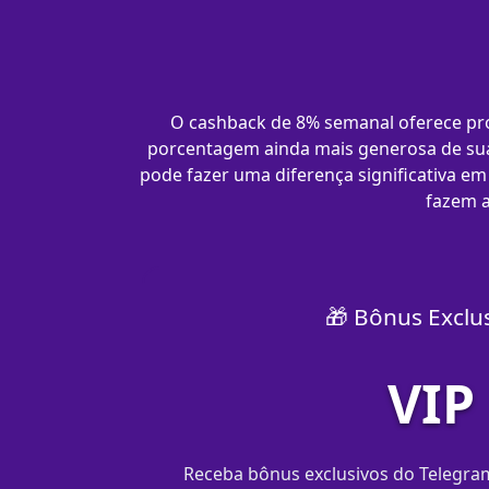
O cashback de 8% semanal oferece pro
porcentagem ainda mais generosa de sua
pode fazer uma diferença significativa em
fazem a
🎁 Bônus Exclu
VIP
Receba bônus exclusivos do Telegra