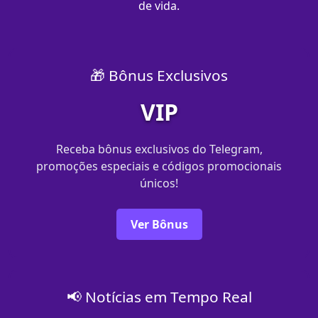
de vida.
🎁 Bônus Exclusivos
VIP
Receba bônus exclusivos do Telegram,
promoções especiais e códigos promocionais
únicos!
Ver Bônus
📢 Notícias em Tempo Real