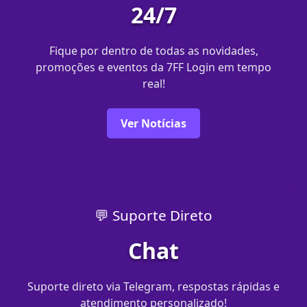
24/7
Fique por dentro de todas as novidades,
promoções e eventos da 7FF Login em tempo
real!
Ver Notícias
💬 Suporte Direto
Chat
Suporte direto via Telegram, respostas rápidas e
atendimento personalizado!