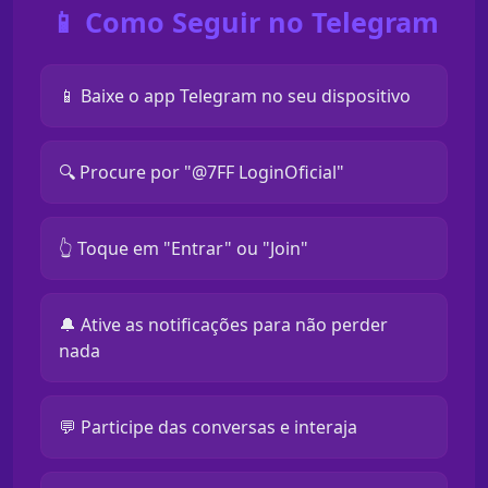
📱 Como Seguir no Telegram
📱 Baixe o app Telegram no seu dispositivo
🔍 Procure por "@7FF LoginOficial"
👆 Toque em "Entrar" ou "Join"
🔔 Ative as notificações para não perder
nada
💬 Participe das conversas e interaja