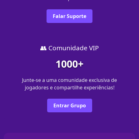
Falar Suporte
👥 Comunidade VIP
1000+
Junte-se a uma comunidade exclusiva de
jogadores e compartilhe experiências!
Entrar Grupo