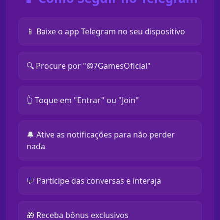
📱 Baixe o app Telegram no seu dispositivo
🔍 Procure por "@7GamesOficial"
👆 Toque em "Entrar" ou "Join"
🔔 Ative as notificações para não perder
nada
💬 Participe das conversas e interaja
🎁 Receba bônus exclusivos