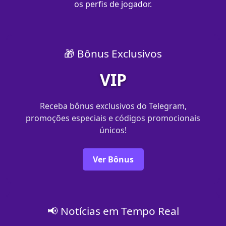
os perfis de jogador.
🎁 Bônus Exclusivos
VIP
Receba bônus exclusivos do Telegram,
promoções especiais e códigos promocionais
únicos!
Ver Bônus
📢 Notícias em Tempo Real