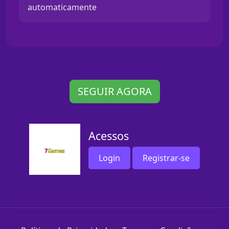
automaticamente
SEGUIR AGORA
Acessos
Login
Registrar-se