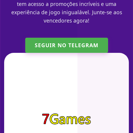
tem acesso a promoções incríveis e uma
experiência de jogo inigualável. Junte-se aos
vencedores agora!
SEGUIR NO TELEGRAM