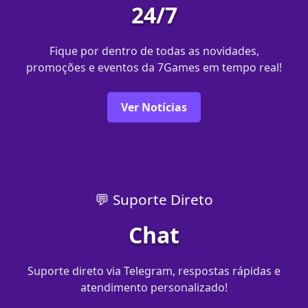
24/7
Fique por dentro de todas as novidades,
promoções e eventos da 7Games em tempo real!
Ver Notícias
💬 Suporte Direto
Chat
Suporte direto via Telegram, respostas rápidas e
atendimento personalizado!