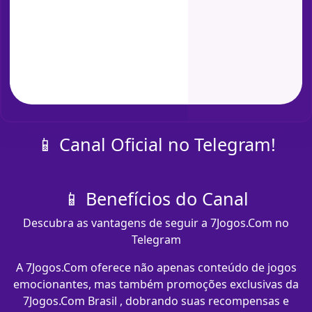
📱 Canal Oficial no Telegram!
📱 Benefícios do Canal
Descubra as vantagens de seguir a 7Jogos.Com no
Telegram
A 7Jogos.Com oferece não apenas conteúdo de jogos
emocionantes, mas também promoções exclusivas da
7Jogos.Com Brasil , dobrando suas recompensas e