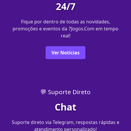
24/7
Fique por dentro de todas as novidades,
promoções e eventos da 7Jogos.Com em tempo
real!
Ver Notícias
💬 Suporte Direto
Chat
Suporte direto via Telegram, respostas rápidas e
atendimento personalizado!