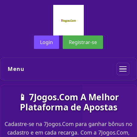
Login
Registrar-se
Menu
📱 7Jogos.Com A Melhor
Plataforma de Apostas
Cadastre-se na 7Jogos.Com para ganhar bônus no
cadastro e em cada recarga. Com a 7Jogos.Com,