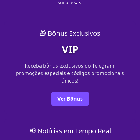
surpresas!
🎁 Bônus Exclusivos
VIP
Receba bônus exclusivos do Telegram,
promoções especiais e códigos promocionais
únicos!
Ver Bônus
📢 Notícias em Tempo Real