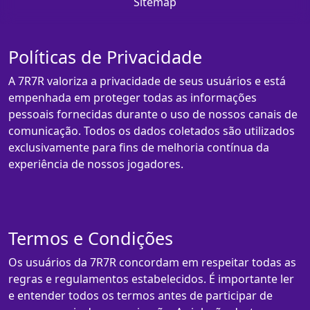
Sitemap
Políticas de Privacidade
A 7R7R valoriza a privacidade de seus usuários e está
empenhada em proteger todas as informações
pessoais fornecidas durante o uso de nossos canais de
comunicação. Todos os dados coletados são utilizados
exclusivamente para fins de melhoria contínua da
experiência de nossos jogadores.
Termos e Condições
Os usuários da 7R7R concordam em respeitar todas as
regras e regulamentos estabelecidos. É importante ler
e entender todos os termos antes de participar de