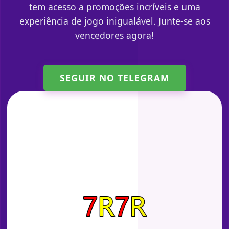
tem acesso a promoções incríveis e uma
experiência de jogo inigualável. Junte-se aos
vencedores agora!
SEGUIR NO TELEGRAM