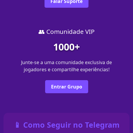
Falar Suporte
👥 Comunidade VIP
1000+
Junte-se a uma comunidade exclusiva de
jogadores e compartilhe experiências!
Entrar Grupo
📱 Como Seguir no Telegram