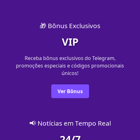
🎁 Bônus Exclusivos
VIP
Receba bônus exclusivos do Telegram,
promoções especiais e códigos promocionais
únicos!
Ver Bônus
📢 Notícias em Tempo Real
24/7