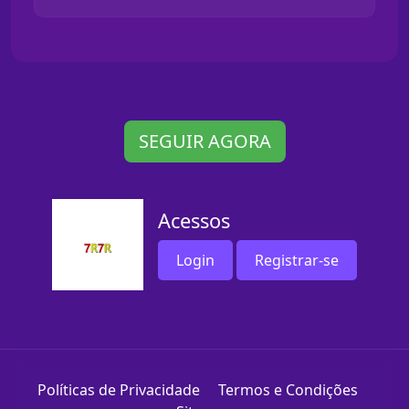
SEGUIR AGORA
Acessos
Login
Registrar-se
Políticas de Privacidade
Termos e Condições