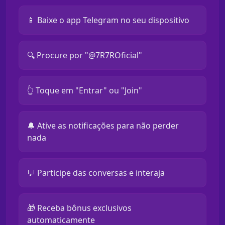
📱 Baixe o app Telegram no seu dispositivo
🔍 Procure por "@7R7ROficial"
👆 Toque em "Entrar" ou "Join"
🔔 Ative as notificações para não perder
nada
💬 Participe das conversas e interaja
🎁 Receba bônus exclusivos
automaticamente