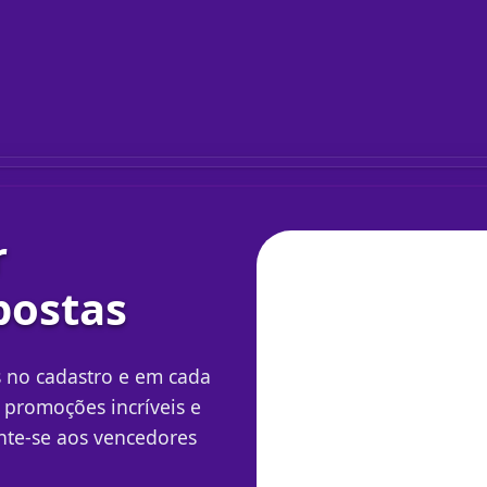
r
postas
 no cadastro e em cada
 promoções incríveis e
unte-se aos vencedores