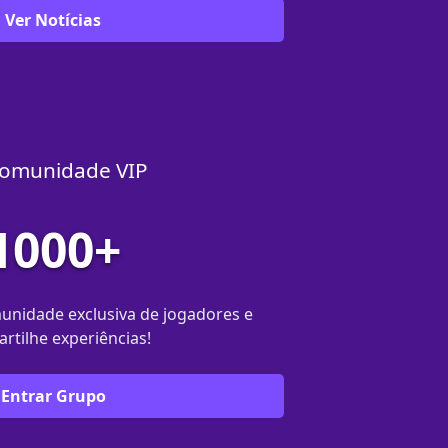
Ver Notícias
Comunidade VIP
1000+
unidade exclusiva de jogadores e
rtilhe experiências!
Entrar Grupo