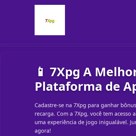
📱 7Xpg A Melho
Plataforma de A
Cadastre-se na 7Xpg para ganhar bônus
recarga. Com a 7Xpg, você tem acesso a
uma experiência de jogo inigualável. J
agora!