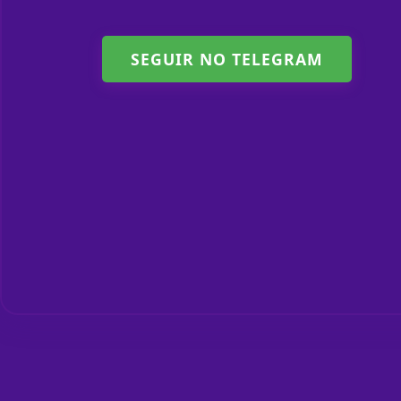
SEGUIR NO TELEGRAM