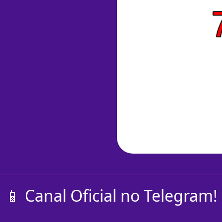
📱 Canal Oficial no Telegram!