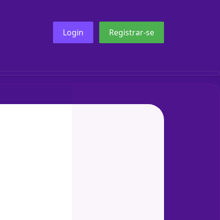
Login
Registrar-se