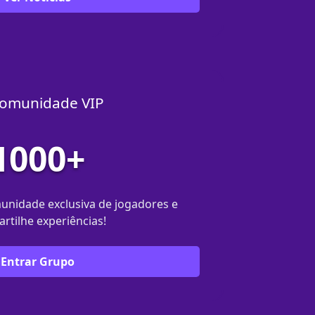
Comunidade VIP
1000+
unidade exclusiva de jogadores e
rtilhe experiências!
Entrar Grupo