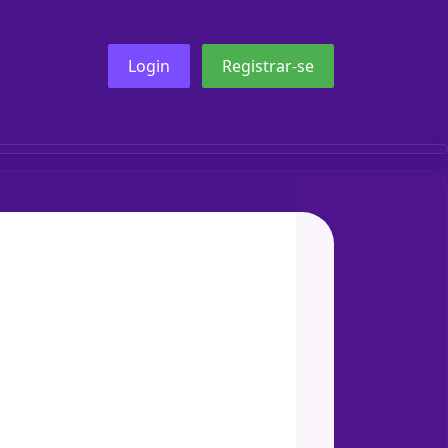
Login
Registrar-se