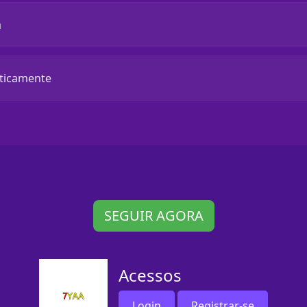
a
aticamente
SEGUIR AGORA
Acessos
Login
Registrar-se