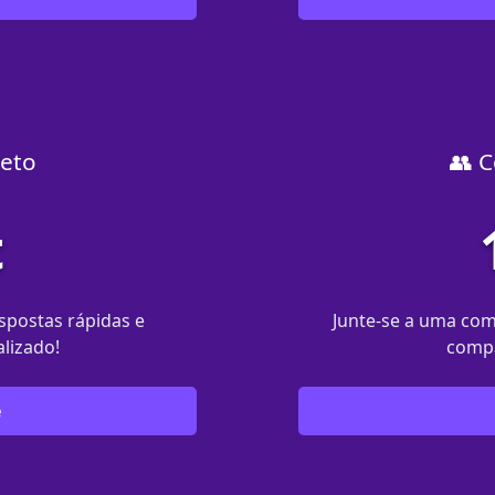
reto
👥 
t
espostas rápidas e
Junte-se a uma com
lizado!
compa
e