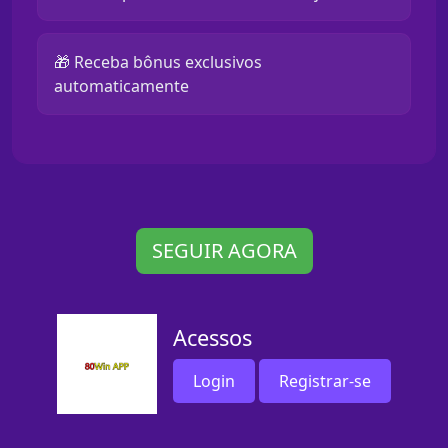
🎁 Receba bônus exclusivos
automaticamente
SEGUIR AGORA
Acessos
Login
Registrar-se