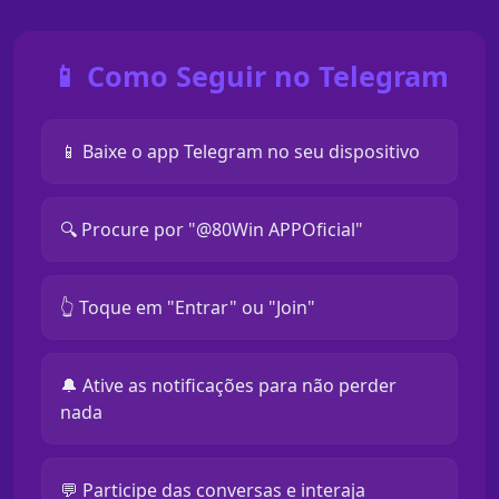
📱 Como Seguir no Telegram
📱 Baixe o app Telegram no seu dispositivo
🔍 Procure por "@80Win APPOficial"
👆 Toque em "Entrar" ou "Join"
🔔 Ative as notificações para não perder
nada
💬 Participe das conversas e interaja