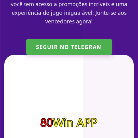
você tem acesso a promoções incríveis e uma
experiência de jogo inigualável. Junte-se aos
vencedores agora!
SEGUIR NO TELEGRAM