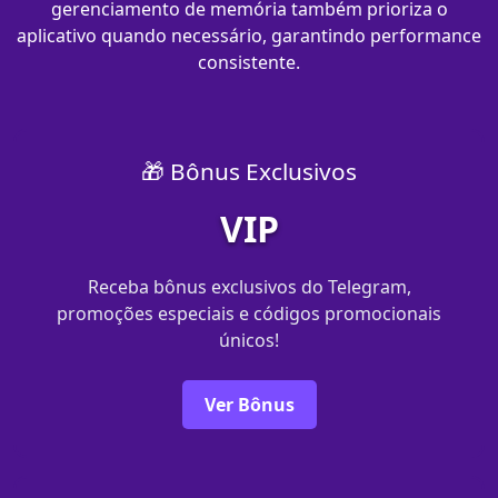
gerenciamento de memória também prioriza o
aplicativo quando necessário, garantindo performance
consistente.
🎁 Bônus Exclusivos
VIP
Receba bônus exclusivos do Telegram,
promoções especiais e códigos promocionais
únicos!
Ver Bônus