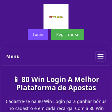
Login
Registrar-se
Menu
📱 80 Win Login A Melhor
Plataforma de Apostas
Cadastre-se na 80 Win Login para ganhar bônus
no cadastro e em cada recarga. Com a 80 Win