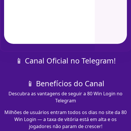
📱 Canal Oficial no Telegram!
📱 Benefícios do Canal
Descubra as vantagens de seguir a 80 Win Login no
Telegram
Milhões de usuários entram todos os dias no site da 80
Win Login — a taxa de vitória está em alta e os
jogadores não param de crescer!