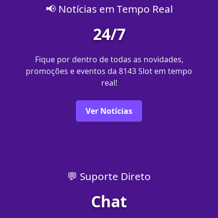
📢 Notícias em Tempo Real
24/7
Fique por dentro de todas as novidades,
promoções e eventos da 8143 Slot em tempo
real!
Ver Notícias
💬 Suporte Direto
Chat