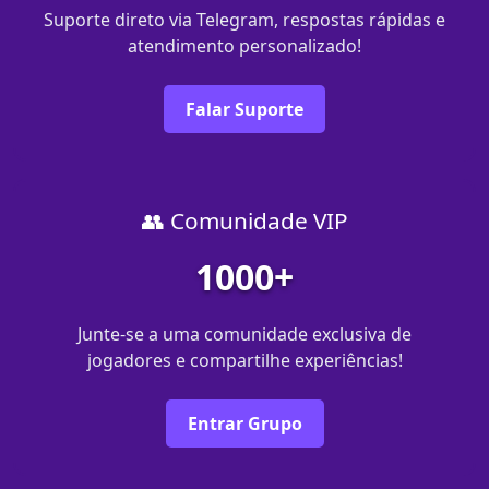
Suporte direto via Telegram, respostas rápidas e
atendimento personalizado!
Falar Suporte
👥 Comunidade VIP
1000+
Junte-se a uma comunidade exclusiva de
jogadores e compartilhe experiências!
Entrar Grupo