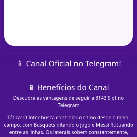
📱 Canal Oficial no Telegram!
📱 Benefícios do Canal
Descubra as vantagens de seguir a 8143 Slot no
Telegram
Tática: O Inter busca controlar o ritmo desde o meio-
campo, com Busquets ditando o jogo e Messi flutuando
entre as linhas. Os laterais sobem constantemente,