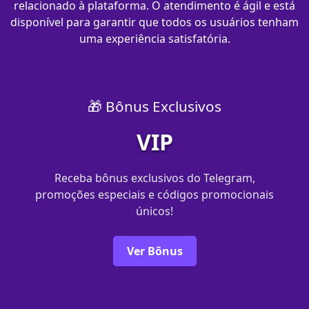
relacionado à plataforma. O atendimento é ágil e está
disponível para garantir que todos os usuários tenham
uma experiência satisfatória.
🎁 Bônus Exclusivos
VIP
Receba bônus exclusivos do Telegram,
promoções especiais e códigos promocionais
únicos!
Ver Bônus