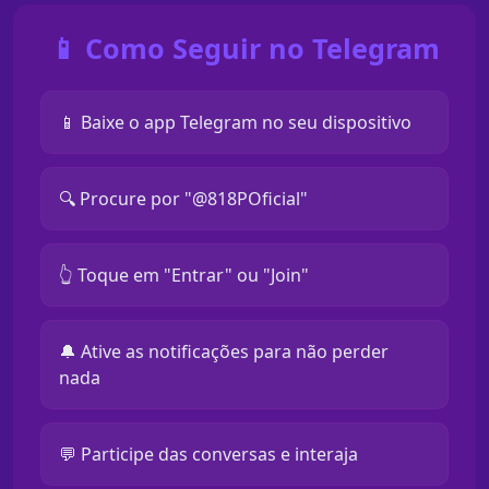
📱 Como Seguir no Telegram
📱 Baixe o app Telegram no seu dispositivo
🔍 Procure por "@818POficial"
👆 Toque em "Entrar" ou "Join"
🔔 Ative as notificações para não perder
nada
💬 Participe das conversas e interaja