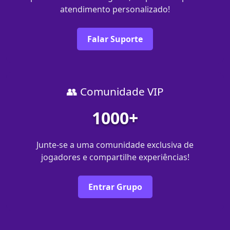
atendimento personalizado!
Falar Suporte
👥 Comunidade VIP
1000+
Junte-se a uma comunidade exclusiva de
jogadores e compartilhe experiências!
Entrar Grupo