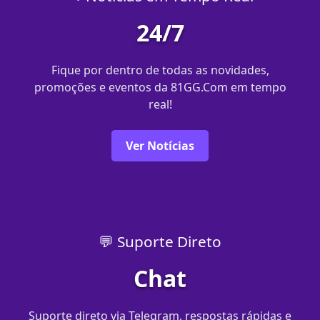
24/7
Fique por dentro de todas as novidades,
promoções e eventos da 81GG.Com em tempo
real!
Ver Notícias
💬 Suporte Direto
Chat
Suporte direto via Telegram, respostas rápidas e