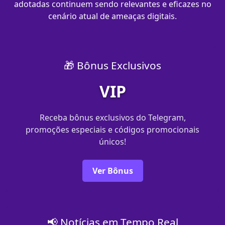
adotadas continuem sendo relevantes e eficazes no
cenário atual de ameaças digitais.
🎁 Bônus Exclusivos
VIP
Receba bônus exclusivos do Telegram,
promoções especiais e códigos promocionais
únicos!
Ver Bônus
📢 Notícias em Tempo Real