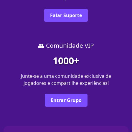
Falar Suporte
👥 Comunidade VIP
1000+
Junte-se a uma comunidade exclusiva de
jogadores e compartilhe experiências!
Entrar Grupo