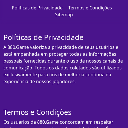
Políticas de Privacidade
Termos e Condições
Sitemap
Políticas de Privacidade
A 880.Game valoriza a privacidade de seus usuários e
está empenhada em proteger todas as informações
pessoais fornecidas durante o uso de nossos canais de
comunicação. Todos os dados coletados são utilizados
exclusivamente para fins de melhoria contínua da
experiência de nossos jogadores.
Termos e Condições
Os usuários da 880.Game concordam em respeitar