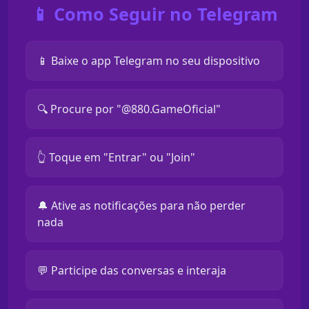
📱 Como Seguir no Telegram
📱 Baixe o app Telegram no seu dispositivo
🔍 Procure por "@880.GameOficial"
👆 Toque em "Entrar" ou "Join"
🔔 Ative as notificações para não perder
nada
💬 Participe das conversas e interaja