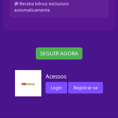
🎁 Receba bônus exclusivos
automaticamente
SEGUIR AGORA
Acessos
Login
Registrar-se