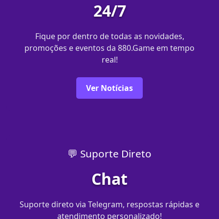
24/7
Fique por dentro de todas as novidades,
promoções e eventos da 880.Game em tempo
real!
Ver Notícias
💬 Suporte Direto
Chat
Suporte direto via Telegram, respostas rápidas e
atendimento personalizado!