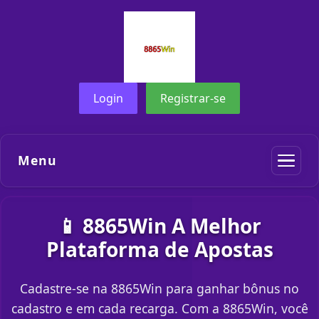
Login
Registrar-se
Menu
📱 8865Win A Melhor
Plataforma de Apostas
Cadastre-se na 8865Win para ganhar bônus no
cadastro e em cada recarga. Com a 8865Win, você