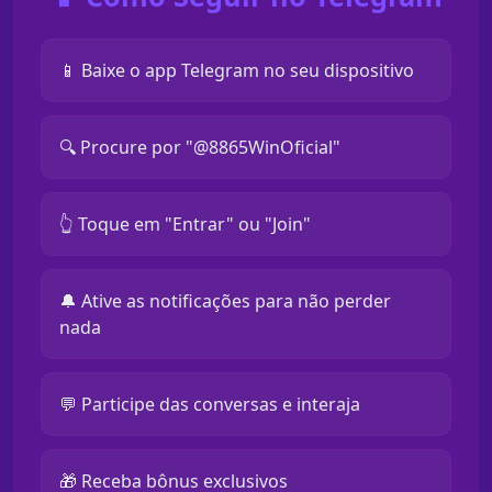
📱 Baixe o app Telegram no seu dispositivo
🔍 Procure por "@8865WinOficial"
👆 Toque em "Entrar" ou "Join"
🔔 Ative as notificações para não perder
nada
💬 Participe das conversas e interaja
🎁 Receba bônus exclusivos