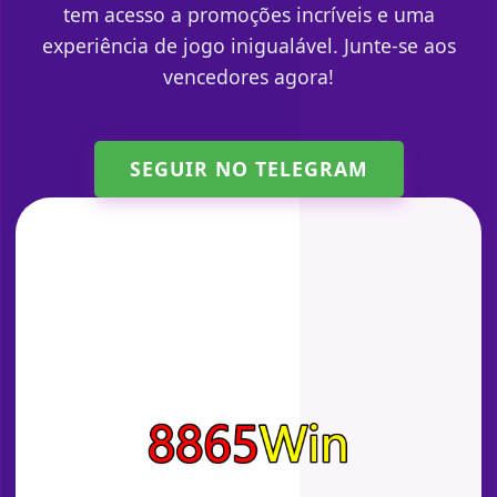
tem acesso a promoções incríveis e uma
experiência de jogo inigualável. Junte-se aos
vencedores agora!
SEGUIR NO TELEGRAM