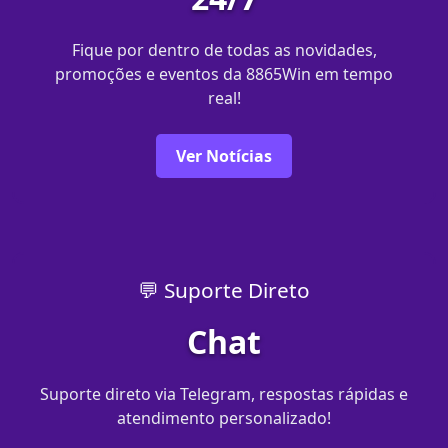
Fique por dentro de todas as novidades,
promoções e eventos da 8865Win em tempo
real!
Ver Notícias
💬 Suporte Direto
Chat
Suporte direto via Telegram, respostas rápidas e
atendimento personalizado!