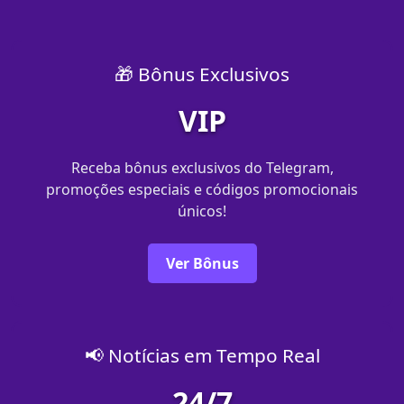
🎁 Bônus Exclusivos
VIP
Receba bônus exclusivos do Telegram,
promoções especiais e códigos promocionais
únicos!
Ver Bônus
📢 Notícias em Tempo Real
24/7