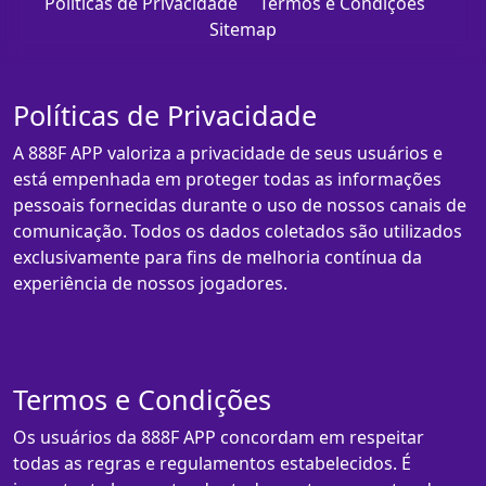
Políticas de Privacidade
Termos e Condições
Sitemap
Políticas de Privacidade
A 888F APP valoriza a privacidade de seus usuários e
está empenhada em proteger todas as informações
pessoais fornecidas durante o uso de nossos canais de
comunicação. Todos os dados coletados são utilizados
exclusivamente para fins de melhoria contínua da
experiência de nossos jogadores.
Termos e Condições
Os usuários da 888F APP concordam em respeitar
todas as regras e regulamentos estabelecidos. É