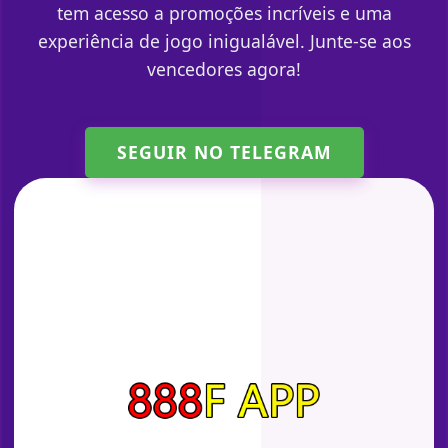
tem acesso a promoções incríveis e uma
experiência de jogo inigualável. Junte-se aos
vencedores agora!
SEGUIR NO TELEGRAM