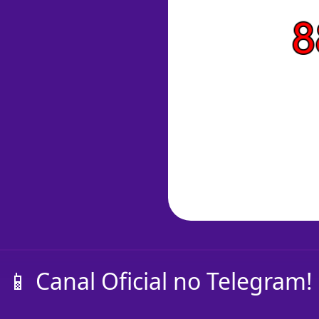
📱 Canal Oficial no Telegram!