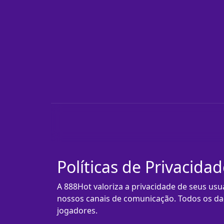
Políticas de Privacida
A 888Hot valoriza a privacidade de seus us
nossos canais de comunicação. Todos os dad
jogadores.