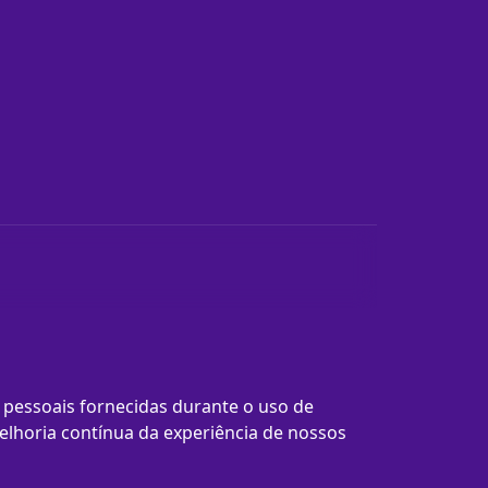
 pessoais fornecidas durante o uso de
elhoria contínua da experiência de nossos