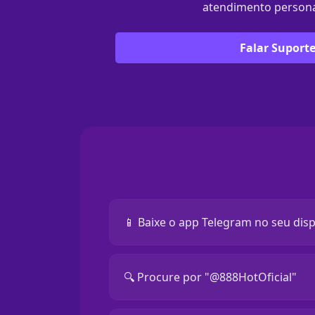
atendimento persona
Falar Suport
📱 Baixe o app Telegram no seu disp
🔍 Procure por "@888HotOficial"