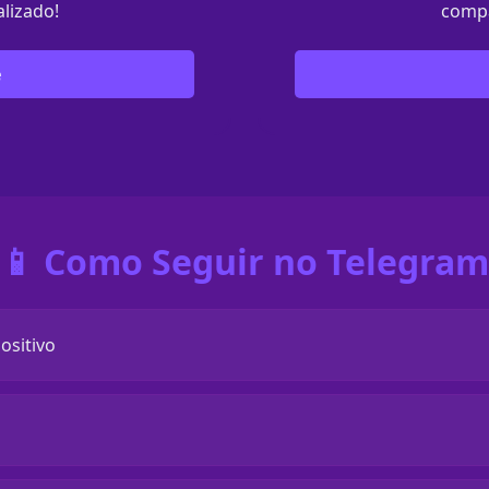
lizado!
compa
e
📱 Como Seguir no Telegram
ositivo