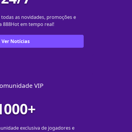
e todas as novidades, promoções e
a 888Hot em tempo real!
Ver Notícias
Comunidade VIP
1000+
unidade exclusiva de jogadores e