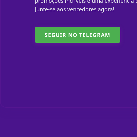
promoções incríveis e uma experiência d
Junte-se aos vencedores agora!
SEGUIR NO TELEGRAM