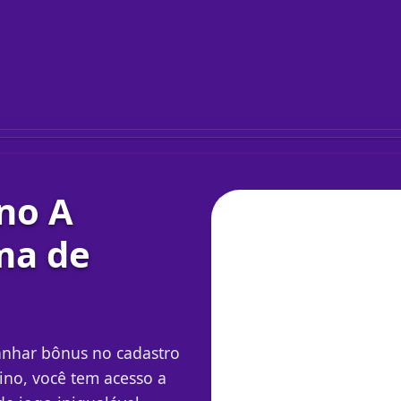
no A
ma de
anhar bônus no cadastro
ino, você tem acesso a