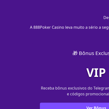
De
A 888Poker Casino leva muito a sério a se
🎁 Bônus Exclu
VIP
Receba bônus exclusivos do Telegra
e códigos promocionai
Ver Bônus