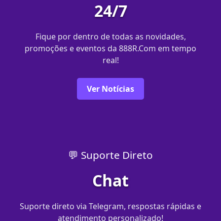
24/7
Fique por dentro de todas as novidades,
promoções e eventos da 888R.Com em tempo
real!
Ver Notícias
💬 Suporte Direto
Chat
Suporte direto via Telegram, respostas rápidas e
atendimento personalizado!