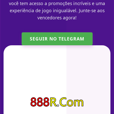
você tem acesso a promoções incríveis e uma
experiência de jogo inigualável. Junte-se aos
vencedores agora!
SEGUIR NO TELEGRAM