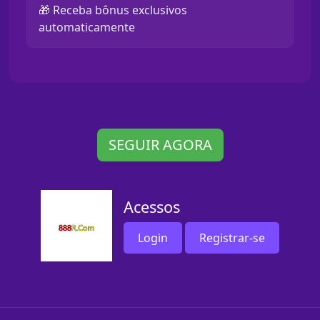
🎁 Receba bônus exclusivos
automaticamente
SEGUIR AGORA
Acessos
Login
Registrar-se