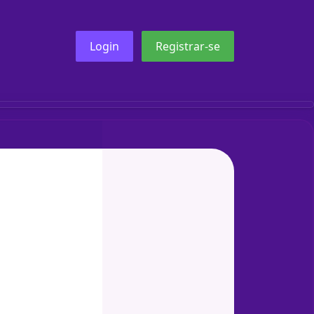
Login
Registrar-se