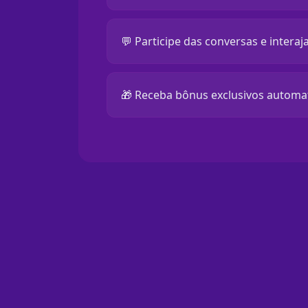
💬 Participe das conversas e interaj
🎁 Receba bônus exclusivos autom