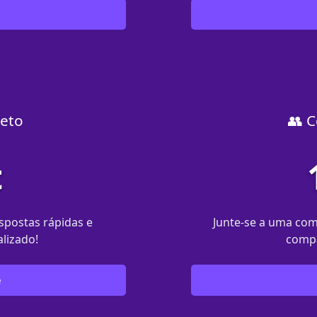
reto
👥 
t
espostas rápidas e
Junte-se a uma com
lizado!
compa
e