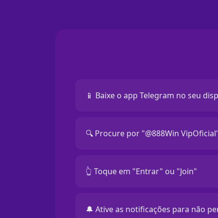
📱 Baixe o app Telegram no seu disp
🔍 Procure por "@888Win VipOficial
👆 Toque em "Entrar" ou "Join"
🔔 Ative as notificações para não p