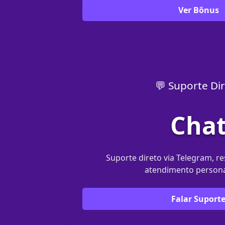
Ver Bônus
💬 Suporte Di
Cha
Suporte direto via Telegram, r
atendimento persona
Falar Suport