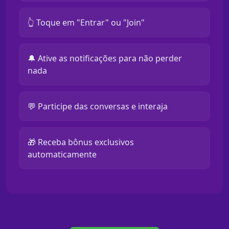
👆 Toque em "Entrar" ou "Join"
🔔 Ative as notificações para não perder
nada
💬 Participe das conversas e interaja
🎁 Receba bônus exclusivos
automaticamente