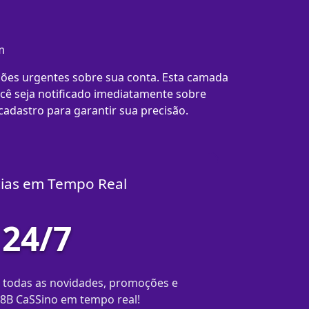
m
ações urgentes sobre sua conta. Esta camada
cê seja notificado imediatamente sobre
cadastro para garantir sua precisão.
cias em Tempo Real
24/7
e todas as novidades, promoções e
88B CaSSino em tempo real!