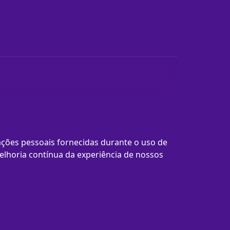
ações pessoais fornecidas durante o uso de
elhoria contínua da experiência de nossos