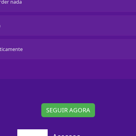
erder nada
a
aticamente
SEGUIR AGORA