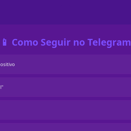
📱 Como Seguir no Telegram
ositivo
l"