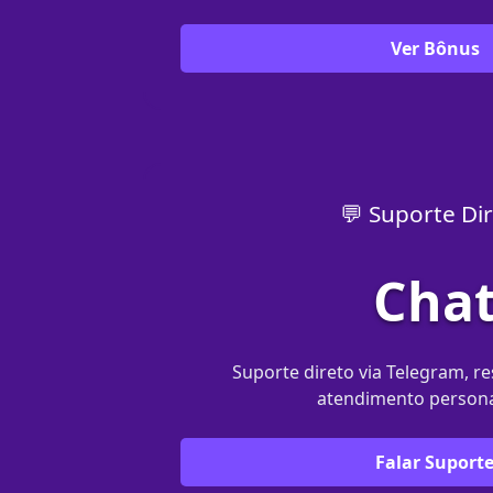
Ver Bônus
💬 Suporte Di
Cha
Suporte direto via Telegram, r
atendimento persona
Falar Suport