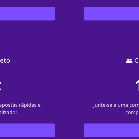
reto
👥 
t
espostas rápidas e
Junte-se a uma com
lizado!
compa
e