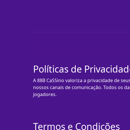
Políticas de Privacida
A 88B CaSSino valoriza a privacidade de se
nossos canais de comunicação. Todos os dad
jogadores.
Termos e Condições