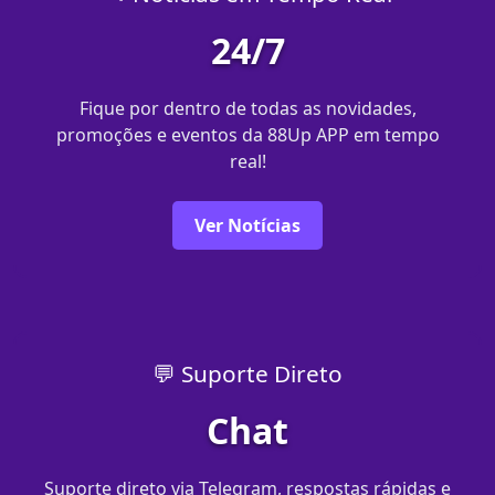
24/7
Fique por dentro de todas as novidades,
promoções e eventos da 88Up APP em tempo
real!
Ver Notícias
💬 Suporte Direto
Chat
Suporte direto via Telegram, respostas rápidas e