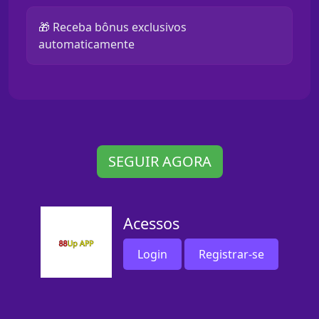
🎁 Receba bônus exclusivos
automaticamente
SEGUIR AGORA
Acessos
Login
Registrar-se