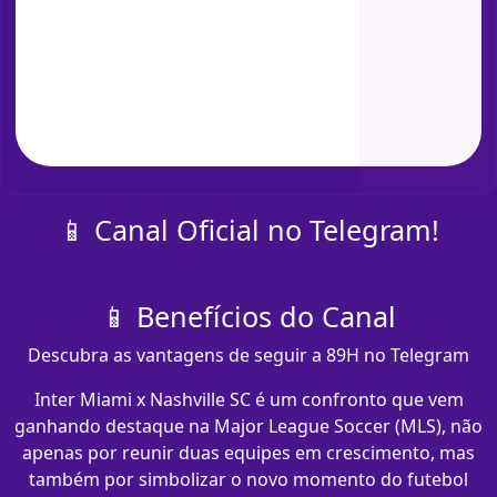
📱 Canal Oficial no Telegram!
📱 Benefícios do Canal
Descubra as vantagens de seguir a 89H no Telegram
Inter Miami x Nashville SC é um confronto que vem
ganhando destaque na Major League Soccer (MLS), não
apenas por reunir duas equipes em crescimento, mas
também por simbolizar o novo momento do futebol