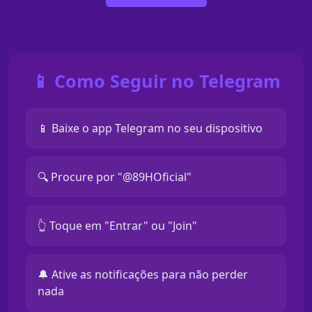
📱 Como Seguir no Telegram
📱 Baixe o app Telegram no seu dispositivo
🔍 Procure por "@89HOficial"
👆 Toque em "Entrar" ou "Join"
🔔 Ative as notificações para não perder
nada