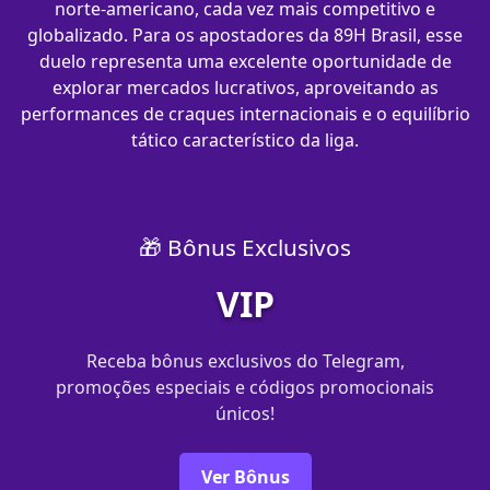
norte-americano, cada vez mais competitivo e
globalizado. Para os apostadores da 89H Brasil, esse
duelo representa uma excelente oportunidade de
explorar mercados lucrativos, aproveitando as
performances de craques internacionais e o equilíbrio
tático característico da liga.
🎁 Bônus Exclusivos
VIP
Receba bônus exclusivos do Telegram,
promoções especiais e códigos promocionais
únicos!
Ver Bônus