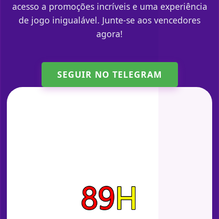
acesso a promoções incríveis e uma experiência
de jogo inigualável. Junte-se aos vencedores
agora!
SEGUIR NO TELEGRAM