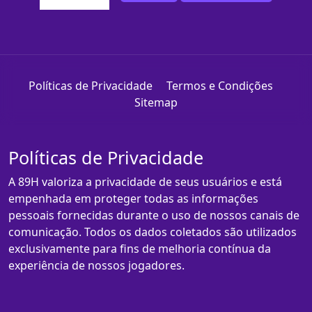
Políticas de Privacidade
Termos e Condições
Sitemap
Políticas de Privacidade
A 89H valoriza a privacidade de seus usuários e está
empenhada em proteger todas as informações
pessoais fornecidas durante o uso de nossos canais de
comunicação. Todos os dados coletados são utilizados
exclusivamente para fins de melhoria contínua da
experiência de nossos jogadores.