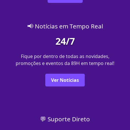
📢 Notícias em Tempo Real
24/7
Fique por dentro de todas as novidades,
promoções e eventos da 89H em tempo real!
Ver Notícias
💬 Suporte Direto