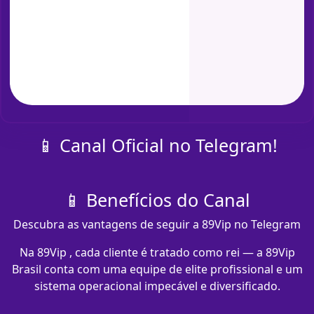
📱 Canal Oficial no Telegram!
📱 Benefícios do Canal
Descubra as vantagens de seguir a 89Vip no Telegram
Na 89Vip , cada cliente é tratado como rei — a 89Vip
Brasil conta com uma equipe de elite profissional e um
sistema operacional impecável e diversificado.