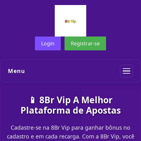
Login
Registrar-se
Menu
📱 8Br Vip A Melhor
Plataforma de Apostas
Cadastre-se na 8Br Vip para ganhar bônus no
cadastro e em cada recarga. Com a 8Br Vip, você