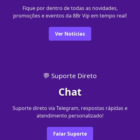
Fique por dentro de todas as novidades,
promoções e eventos da 8Br Vip em tempo real!
Ver Notícias
💬 Suporte Direto
Chat
Suporte direto via Telegram, respostas rápidas e
atendimento personalizado!
Falar Suporte