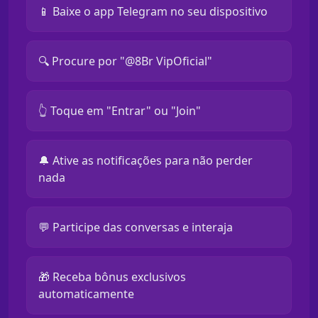
📱 Baixe o app Telegram no seu dispositivo
🔍 Procure por "@8Br VipOficial"
👆 Toque em "Entrar" ou "Join"
🔔 Ative as notificações para não perder
nada
💬 Participe das conversas e interaja
🎁 Receba bônus exclusivos
automaticamente