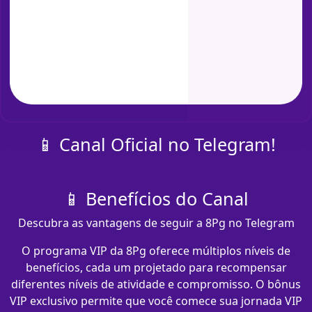
📱 Canal Oficial no Telegram!
📱 Benefícios do Canal
Descubra as vantagens de seguir a 8Pg no Telegram
O programa VIP da 8Pg oferece múltiplos níveis de
benefícios, cada um projetado para recompensar
diferentes níveis de atividade e compromisso. O bônus
VIP exclusivo permite que você comece sua jornada VIP