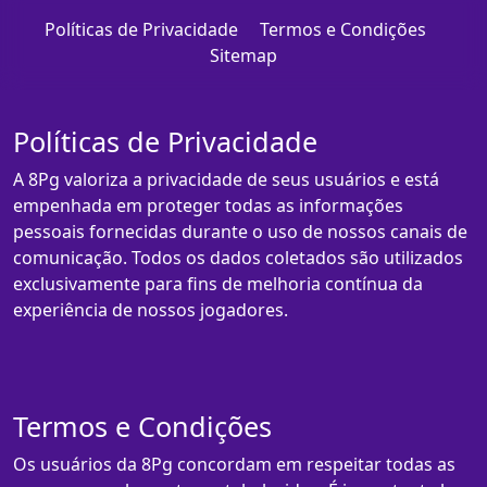
Políticas de Privacidade
Termos e Condições
Sitemap
Políticas de Privacidade
A 8Pg valoriza a privacidade de seus usuários e está
empenhada em proteger todas as informações
pessoais fornecidas durante o uso de nossos canais de
comunicação. Todos os dados coletados são utilizados
exclusivamente para fins de melhoria contínua da
experiência de nossos jogadores.
Termos e Condições
Os usuários da 8Pg concordam em respeitar todas as