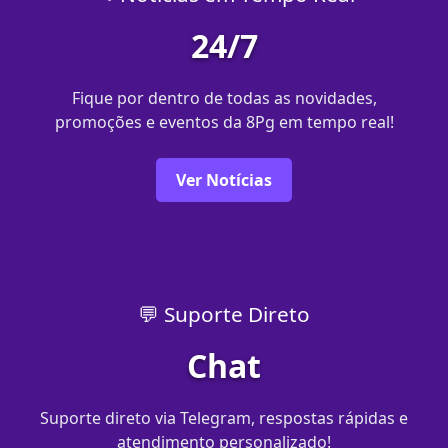
24/7
Fique por dentro de todas as novidades,
promoções e eventos da 8Pg em tempo real!
Ver Notícias
💬 Suporte Direto
Chat
Suporte direto via Telegram, respostas rápidas e
atendimento personalizado!