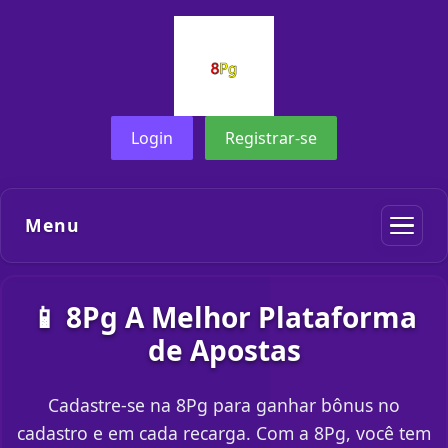
Login
Registrar-se
Menu
📱 8Pg A Melhor Plataforma
de Apostas
Cadastre-se na 8Pg para ganhar bônus no
cadastro e em cada recarga. Com a 8Pg, você tem