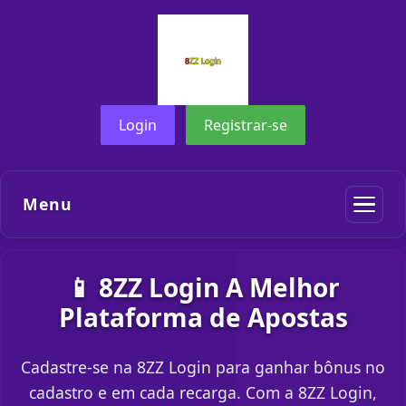
Login
Registrar-se
Menu
📱 8ZZ Login A Melhor
Plataforma de Apostas
Cadastre-se na 8ZZ Login para ganhar bônus no
cadastro e em cada recarga. Com a 8ZZ Login,