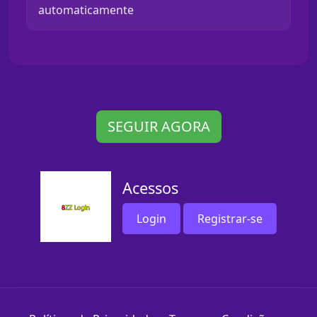
automaticamente
SEGUIR AGORA
Acessos
Login
Registrar-se