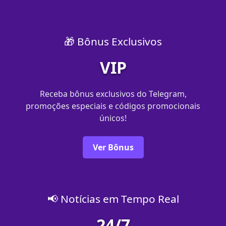
🎁 Bônus Exclusivos
VIP
Receba bônus exclusivos do Telegram,
promoções especiais e códigos promocionais
únicos!
Ver Bônus
📢 Notícias em Tempo Real
24/7