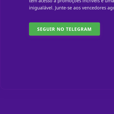
tem acesso a promoções incríveis e uma
inigualável. Junte-se aos vencedores ag
SEGUIR NO TELEGRAM