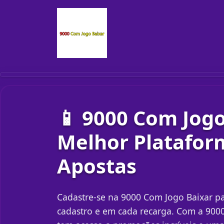
📱 9000 Com Jogo
Melhor Platafor
Apostas
Cadastre-se na 9000 Com Jogo Baixar p
cadastro e em cada recarga. Com a 9000