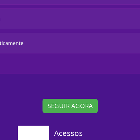
a
aticamente
SEGUIR AGORA
Acessos