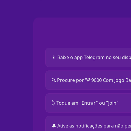
📱 Baixe o app Telegram no seu disp
🔍 Procure por "@9000 Com Jogo Bai
👆 Toque em "Entrar" ou "Join"
🔔 Ative as notificações para não p