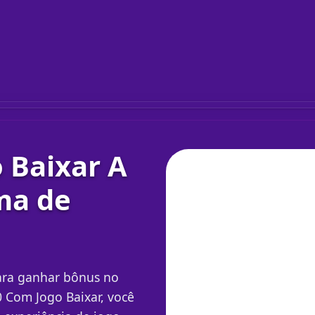
 Baixar A
ma de
ara ganhar bônus no
 Com Jogo Baixar, você