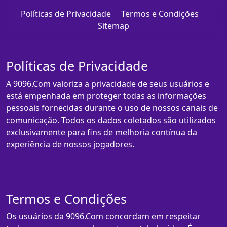
Políticas de Privacidade
Termos e Condições
Sitemap
Políticas de Privacidade
A 9096.Com valoriza a privacidade de seus usuários e
está empenhada em proteger todas as informações
pessoais fornecidas durante o uso de nossos canais de
comunicação. Todos os dados coletados são utilizados
exclusivamente para fins de melhoria contínua da
experiência de nossos jogadores.
Termos e Condições
Os usuários da 9096.Com concordam em respeitar