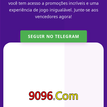
você tem acesso a promoções incríveis e uma
experiência de jogo inigualável. Junte-se aos
vencedores agora!
SEGUIR NO TELEGRAM