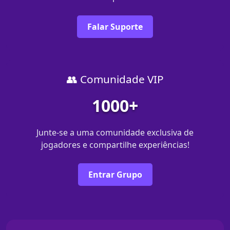
Falar Suporte
👥 Comunidade VIP
1000+
Junte-se a uma comunidade exclusiva de
jogadores e compartilhe experiências!
Entrar Grupo