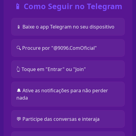
📱 Como Seguir no Telegram
📱 Baixe o app Telegram no seu dispositivo
🔍 Procure por "@9096.ComOficial"
👆 Toque em "Entrar" ou "Join"
🔔 Ative as notificações para não perder
nada
💬 Participe das conversas e interaja