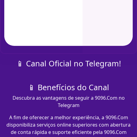
📱 Canal Oficial no Telegram!
📱 Benefícios do Canal
Descubra as vantagens de seguir a 9096.Com no
Telegram
A fim de oferecer a melhor experiência, a 9096.Com
disponibiliza serviços online superiores com abertura
de conta rápida e suporte eficiente pela 9096.Com