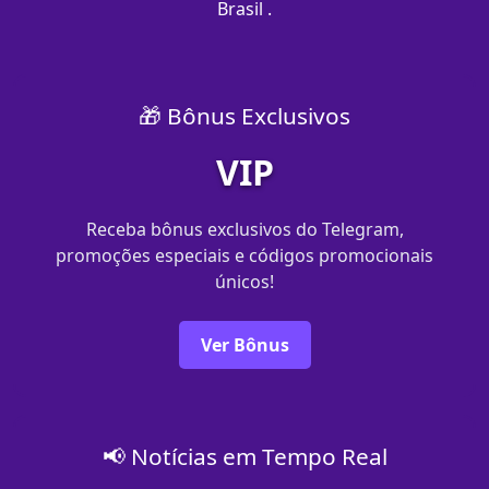
Brasil .
🎁 Bônus Exclusivos
VIP
Receba bônus exclusivos do Telegram,
promoções especiais e códigos promocionais
únicos!
Ver Bônus
📢 Notícias em Tempo Real