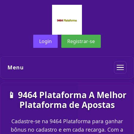
Login
Registrar-se
Menu
📱 9464 Plataforma A Melhor
Plataforma de Apostas
Cadastre-se na 9464 Plataforma para ganhar
bônus no cadastro e em cada recarga. Com a