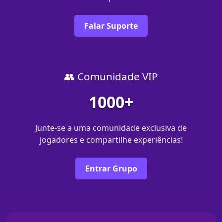
Falar Suporte
👥 Comunidade VIP
1000+
Junte-se a uma comunidade exclusiva de
jogadores e compartilhe experiências!
Entrar Grupo