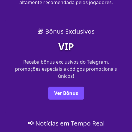
altamente recomendada pelos jogadores.
🎁 Bônus Exclusivos
VIP
Receba bônus exclusivos do Telegram,
promoções especiais e códigos promocionais
únicos!
Ver Bônus
📢 Notícias em Tempo Real