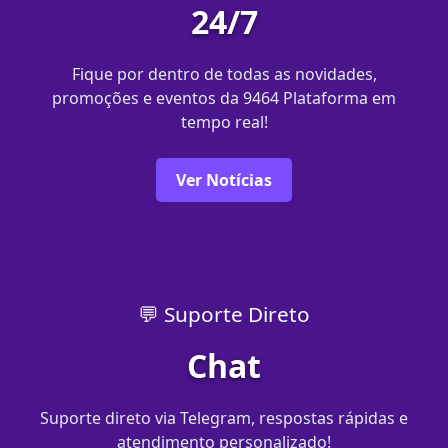
24/7
Fique por dentro de todas as novidades,
promoções e eventos da 9464 Plataforma em
tempo real!
Ver Notícias
💬 Suporte Direto
Chat
Suporte direto via Telegram, respostas rápidas e
atendimento personalizado!