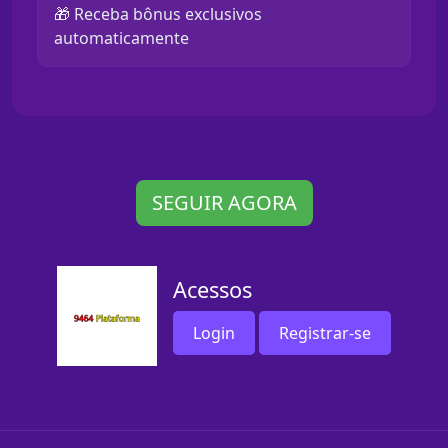
🎁 Receba bônus exclusivos
automaticamente
SEGUIR AGORA
Acessos
Login
Registrar-se