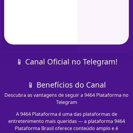
📱 Canal Oficial no Telegram!
📱 Benefícios do Canal
Descubra as vantagens de seguir a 9464 Plataforma no
Telegram
A 9464 Plataforma é uma das plataformas de
entretenimento mais queridas — a plataforma 9464
Plataforma Brasil oferece conteúdo amplo e é