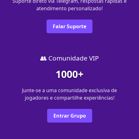
Suporte direto via Telegram, respostas rápidas e
atendimento personalizado!
Falar Suporte
👥 Comunidade VIP
1000+
Junte-se a uma comunidade exclusiva de
jogadores e compartilhe experiências!
Entrar Grupo