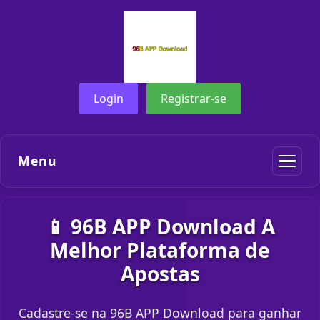
Login
Registrar-se
Menu
📱 96B APP Download A
Melhor Plataforma de
Apostas
Cadastre-se na 96B APP Download para ganhar