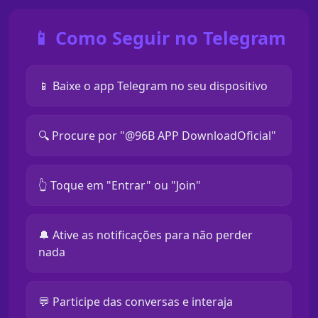
📱 Como Seguir no Telegram
📱 Baixe o app Telegram no seu dispositivo
🔍 Procure por "@96B APP DownloadOficial"
👆 Toque em "Entrar" ou "Join"
🔔 Ative as notificações para não perder
nada
💬 Participe das conversas e interaja