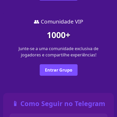
👥 Comunidade VIP
1000+
Junte-se a uma comunidade exclusiva de
jogadores e compartilhe experiências!
Entrar Grupo
📱 Como Seguir no Telegram