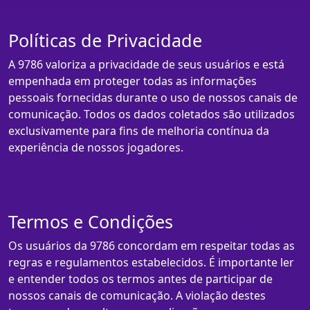
Políticas de Privacidade
A 9786 valoriza a privacidade de seus usuários e está
empenhada em proteger todas as informações
pessoais fornecidas durante o uso de nossos canais de
comunicação. Todos os dados coletados são utilizados
exclusivamente para fins de melhoria contínua da
experiência de nossos jogadores.
Termos e Condições
Os usuários da 9786 concordam em respeitar todas as
regras e regulamentos estabelecidos. É importante ler
e entender todos os termos antes de participar de
nossos canais de comunicação. A violação destes