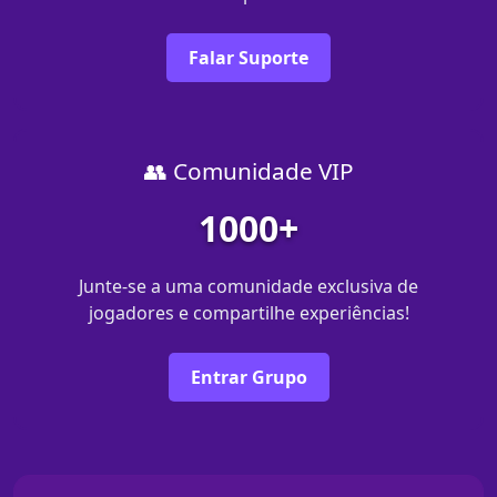
Falar Suporte
👥 Comunidade VIP
1000+
Junte-se a uma comunidade exclusiva de
jogadores e compartilhe experiências!
Entrar Grupo