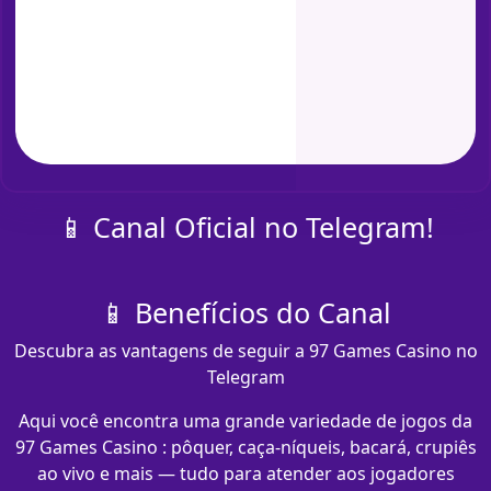
📱 Canal Oficial no Telegram!
📱 Benefícios do Canal
Descubra as vantagens de seguir a 97 Games Casino no
Telegram
Aqui você encontra uma grande variedade de jogos da
97 Games Casino : pôquer, caça-níqueis, bacará, crupiês
ao vivo e mais — tudo para atender aos jogadores