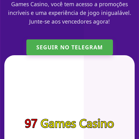
Games Casino, você tem acesso a promoções
incríveis e uma experiência de jogo inigualável.
Junte-se aos vencedores agora!
SEGUIR NO TELEGRAM