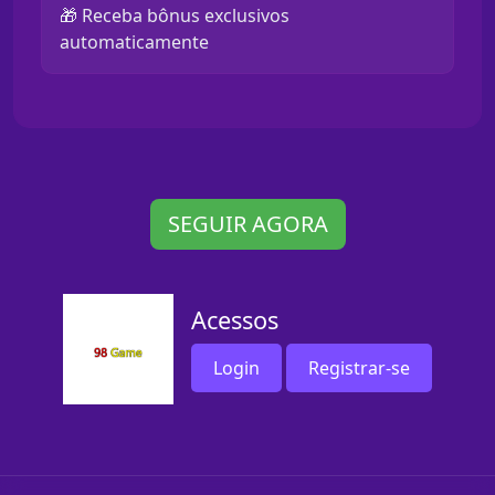
🎁 Receba bônus exclusivos
automaticamente
SEGUIR AGORA
Acessos
Login
Registrar-se