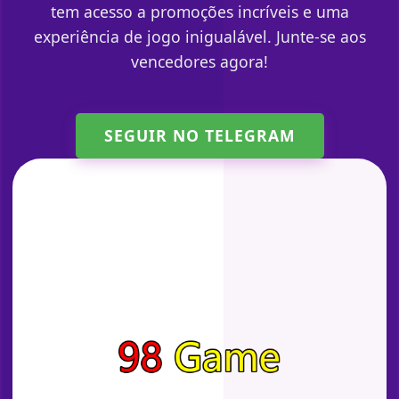
tem acesso a promoções incríveis e uma
experiência de jogo inigualável. Junte-se aos
vencedores agora!
SEGUIR NO TELEGRAM