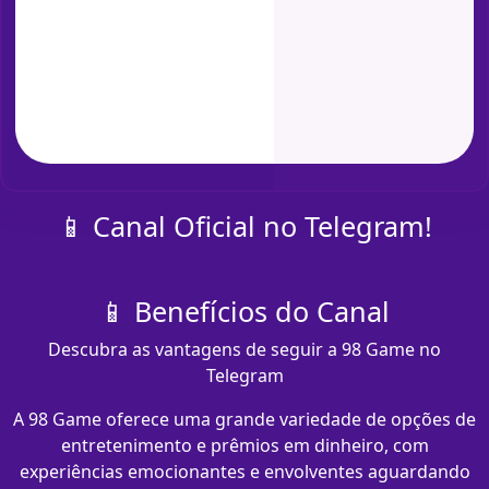
📱 Canal Oficial no Telegram!
📱 Benefícios do Canal
Descubra as vantagens de seguir a 98 Game no
Telegram
A 98 Game oferece uma grande variedade de opções de
entretenimento e prêmios em dinheiro, com
experiências emocionantes e envolventes aguardando