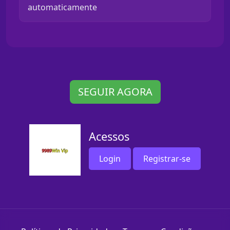
automaticamente
SEGUIR AGORA
Acessos
Login
Registrar-se