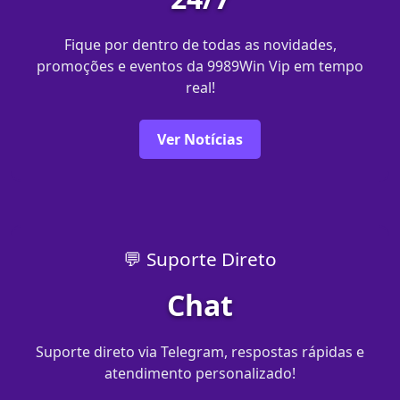
Fique por dentro de todas as novidades,
promoções e eventos da 9989Win Vip em tempo
real!
Ver Notícias
💬 Suporte Direto
Chat
Suporte direto via Telegram, respostas rápidas e
atendimento personalizado!