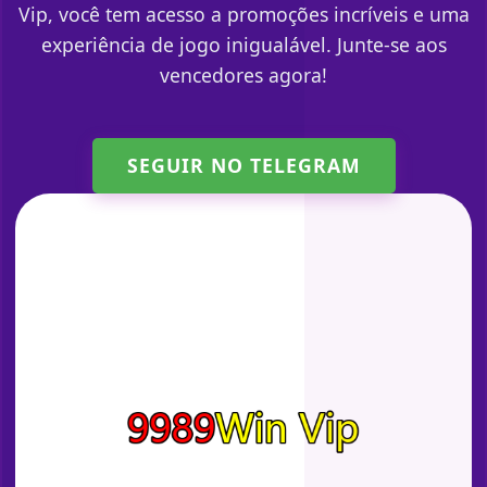
Vip, você tem acesso a promoções incríveis e uma
experiência de jogo inigualável. Junte-se aos
vencedores agora!
SEGUIR NO TELEGRAM