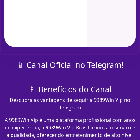
📱 Canal Oficial no Telegram!
📱 Benefícios do Canal
Descubra as vantagens de seguir a 9989Win Vip no
Telegram
A 9989Win Vip é uma plataforma profissional com anos
de experiência; a 9989Win Vip Brasil prioriza o serviço e
a qualidade, oferecendo entretenimento de alto nível.