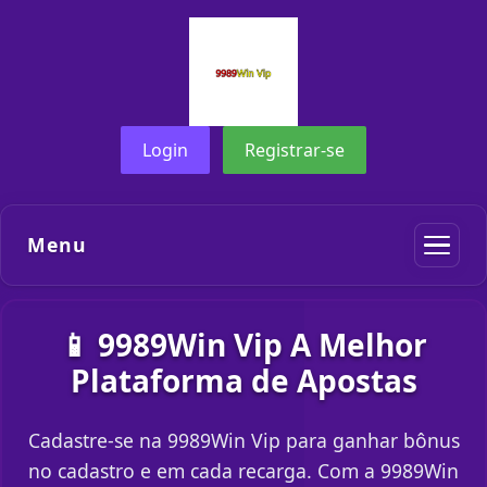
Login
Registrar-se
Menu
📱 9989Win Vip A Melhor
Plataforma de Apostas
Cadastre-se na 9989Win Vip para ganhar bônus
no cadastro e em cada recarga. Com a 9989Win