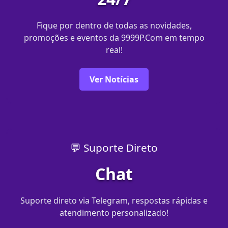
Fique por dentro de todas as novidades,
promoções e eventos da 9999P.Com em tempo
real!
Ver Notícias
💬 Suporte Direto
Chat
Suporte direto via Telegram, respostas rápidas e
atendimento personalizado!