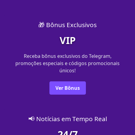
🎁 Bônus Exclusivos
VIP
Receba bônus exclusivos do Telegram,
promoções especiais e códigos promocionais
únicos!
Ver Bônus
📢 Notícias em Tempo Real
24/7