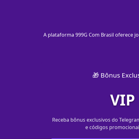
A plataforma 999G Com Brasil oferece j
🎁 Bônus Exclu
VIP
Receba bônus exclusivos do Telegra
e códigos promocionai