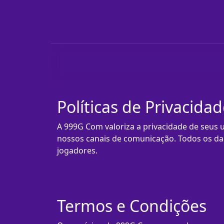
Políticas de Privacida
A 999G Com valoriza a privacidade de seus
nossos canais de comunicação. Todos os dad
jogadores.
Termos e Condições