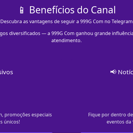
📱 Benefícios do Canal
Descubra as vantagens de seguir a 999G Com no Telegram
ogos diversificados — a 999G Com ganhou grande influênci
atendimento.
sivos
📢 Notí
m, promoções especiais
Fique por dentro d
s únicos!
eventos da