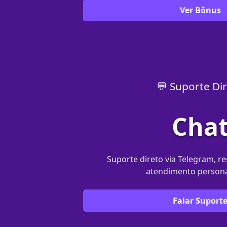
Ver Bônus
💬 Suporte Di
Cha
Suporte direto via Telegram, r
atendimento persona
Falar Suport