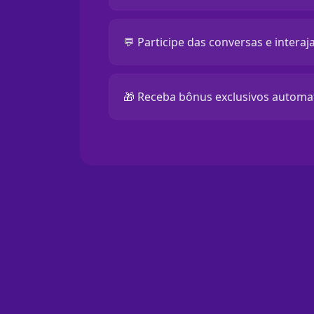
💬 Participe das conversas e interaj
🎁 Receba bônus exclusivos autom