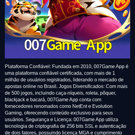
Plataforma Confiável: Fundada em 2010, 007Game App é
uma plataforma confiável certificada, com mais de 1
milhão de usuários registrados, liderando o mercado de
apostas online no Brasil. Jogos Diversificados: Com mais
de 500 jogos, incluindo caça-níqueis, roleta, pôquer,
blackjack e bacará, 007Game App conta com
fornecedores renomados como NetEnt e Evolution
Gaming, oferecendo conteúdo exclusivo para seus
usuários. Segurança e Licença: 007Game App utiliza
tecnologia de criptografia de 256 bits SSL e autenticação
de dois fatores, possuindo licença MGA e cumprimento