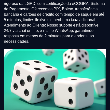
rigoroso da LGPD, com certificação da eCOGRA. Sistema
de Pagamento: Oferecemos PIX, Boleto, transferência
bancária e cartões de crédito com tempo de saque em até
5 minutos, limites flexíveis e nenhuma taxa adicional.
Atendimento ao Cliente: Nosso suporte está disponível
24/7 via chat online, e-mail e WhatsApp, garantindo
resposta em menos de 2 minutos para atender suas
necessidades.