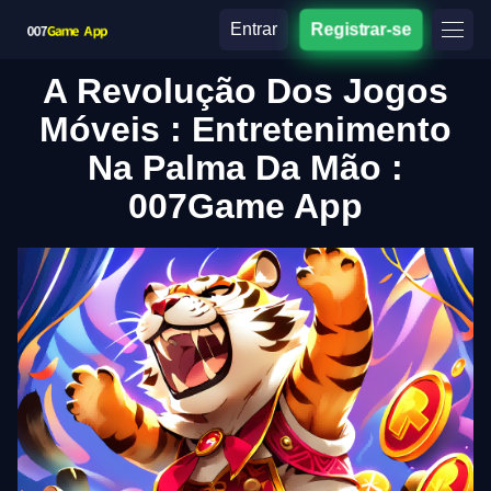
Entrar
Registrar-se
A Revolução Dos Jogos
Móveis : Entretenimento
Na Palma Da Mão :
007Game App