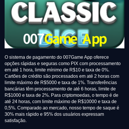
O sistema de pagamento do 007Game App oferece
opções rápidas e seguras como PIX com processamento
em até 1 hora, limite mínimo de R$10 e taxa de 0%.
Cartões de crédito são processados em até 2 horas com
limite máximo de R$5000 e taxa de 1%. Transferências
bancárias têm processamento de até 6 horas, limite de
R$1000 e taxa de 2%. Para criptomoedas, o tempo é de
até 24 horas, com limite máximo de R$10000 e taxa de
0,5%. Comparado ao mercado, nosso tempo de saque é
30% mais rápido e 95% dos usuários expressam
satisfação.