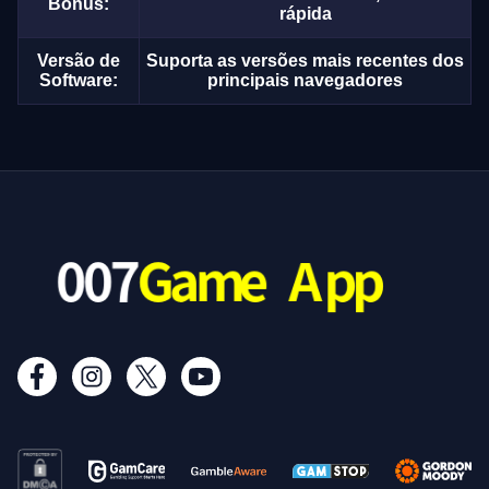
Bônus:
rápida
Versão de
Suporta as versões mais recentes dos
Software:
principais navegadores