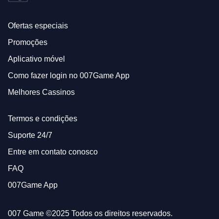
Ofertas especiais
Promoções
Aplicativo móvel
Como fazer login no 007Game App
Melhores Cassinos
Termos e condições
Suporte 24/7
Entre em contato conosco
FAQ
007Game App
007 Game ©2025 Todos os direitos reservados.