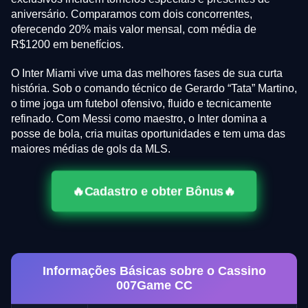
aniversário. Comparamos com dois concorrentes,
oferecendo 20% mais valor mensal, com média de
R$1200 em benefícios.
O Inter Miami vive uma das melhores fases de sua curta
história. Sob o comando técnico de Gerardo “Tata” Martino,
o time joga um futebol ofensivo, fluido e tecnicamente
refinado. Com Messi como maestro, o Inter domina a
posse de bola, cria muitas oportunidades e tem uma das
maiores médias de gols da MLS.
🔥Cadastro e obter Bônus🔥
Informações Básicas sobre o Cassino
007Game CC