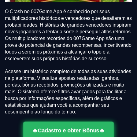
O Crash no 007Game App é conhecido por seus
multiplicadores históricos e vencedores que desafiaram as
probabilidades. Histórias de grandes vencedores inspiram
novos jogadores a tentar a sorte e perseguir altos retornos.
Os multiplicadores recordes do 007Game App são uma
prova do potencial de grandes recompensas, incentivando
todos a serem os próximos a alcançar o topo e a
escreverem suas próprias histórias de sucesso.
Acesse um histórico completo de todas as suas atividades
na plataforma. Visualize apostas realizadas, ganhos,
perdas, bônus recebidos, promoções utilizadas e muito
mais. O sistema oferece filtros avançados para facilitar a
busca por informações específicas, além de gráficos e
estatísticas que ajudam você a acompanhar seu
desempenho ao longo do tempo.
🔥Cadastro e obter Bônus🔥