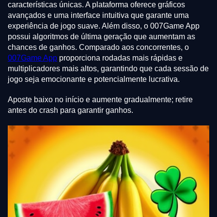
características únicas. A plataforma oferece gráficos
avançados e uma interface intuitiva que garante uma
experiência de jogo suave. Além disso, o 007Game App
possui algoritmos de última geração que aumentam as
chances de ganhos. Comparado aos concorrentes, o
007Game App
proporciona rodadas mais rápidas e
multiplicadores mais altos, garantindo que cada sessão de
jogo seja emocionante e potencialmente lucrativa.
Aposte baixo no início e aumente gradualmente; retire
antes do crash para garantir ganhos.