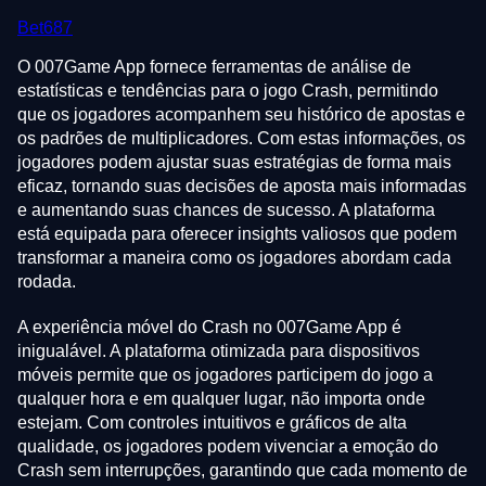
Bet687
O 007Game App fornece ferramentas de análise de
estatísticas e tendências para o jogo Crash, permitindo
que os jogadores acompanhem seu histórico de apostas e
os padrões de multiplicadores. Com estas informações, os
jogadores podem ajustar suas estratégias de forma mais
eficaz, tornando suas decisões de aposta mais informadas
e aumentando suas chances de sucesso. A plataforma
está equipada para oferecer insights valiosos que podem
transformar a maneira como os jogadores abordam cada
rodada.
A experiência móvel do Crash no 007Game App é
inigualável. A plataforma otimizada para dispositivos
móveis permite que os jogadores participem do jogo a
qualquer hora e em qualquer lugar, não importa onde
estejam. Com controles intuitivos e gráficos de alta
qualidade, os jogadores podem vivenciar a emoção do
Crash sem interrupções, garantindo que cada momento de