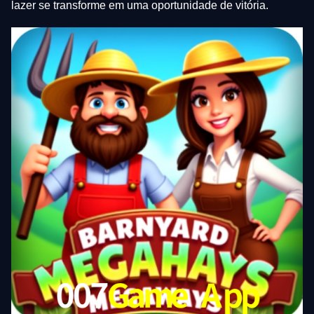
lazer se transforme em uma oportunidade de vitória.