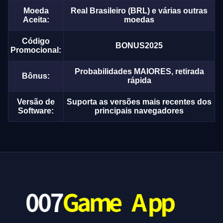
Moeda
Real Brasileiro (BRL) e várias outras
Aceita:
moedas
Código
BONUS2025
Promocional:
Probabilidades MAIORES, retirada
Bônus:
rápida
Versão de
Suporta as versões mais recentes dos
Software:
principais navegadores