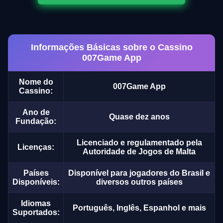
Informações Básicas sobre o Cassino
007Game App
Nome do
007Game App
Cassino:
Ano de
Quase dez anos
Fundação:
Licenciado e regulamentado pela
Licenças:
Autoridade de Jogos de Malta
Países
Disponível para jogadores do Brasil e
Disponíveis:
diversos outros países
Idiomas
Português, Inglês, Espanhol e mais
Suportados: